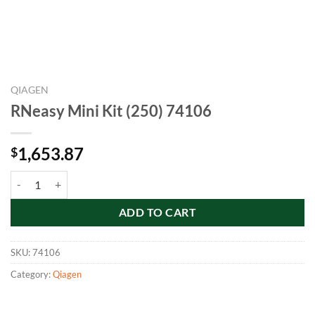
QIAGEN
RNeasy Mini Kit (250) 74106
1,653.87
$
RNeasy Mini Kit (250) 74106 quantity
ADD TO CART
SKU:
74106
Category:
Qiagen